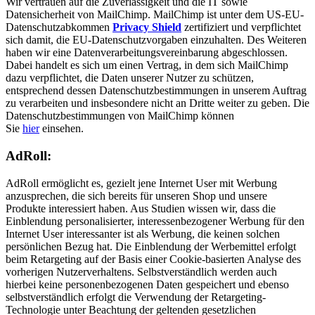
Wir vertrauen auf die Zuverlässigkeit und die IT sowie
Datensicherheit von MailChimp. MailChimp ist unter dem US-EU-
Datenschutzabkommen
Privacy Shield
zertifiziert und verpflichtet
sich damit, die EU-Datenschutzvorgaben einzuhalten. Des Weiteren
haben wir eine Datenverarbeitungsvereinbarung abgeschlossen.
Dabei handelt es sich um einen Vertrag, in dem sich MailChimp
dazu verpflichtet, die Daten unserer Nutzer zu schützen,
entsprechend dessen Datenschutzbestimmungen in unserem Auftrag
zu verarbeiten und insbesondere nicht an Dritte weiter zu geben. Die
Datenschutzbestimmungen von MailChimp können
Sie
hier
einsehen.
AdRoll:
AdRoll ermöglicht es, gezielt jene Internet User mit Werbung
anzusprechen, die sich bereits für unseren Shop und unsere
Produkte interessiert haben. Aus Studien wissen wir, dass die
Einblendung personalisierter, interessenbezogener Werbung für den
Internet User interessanter ist als Werbung, die keinen solchen
persönlichen Bezug hat. Die Einblendung der Werbemittel erfolgt
beim Retargeting auf der Basis einer Cookie-basierten Analyse des
vorherigen Nutzerverhaltens. Selbstverständlich werden auch
hierbei keine personenbezogenen Daten gespeichert und ebenso
selbstverständlich erfolgt die Verwendung der Retargeting-
Technologie unter Beachtung der geltenden gesetzlichen