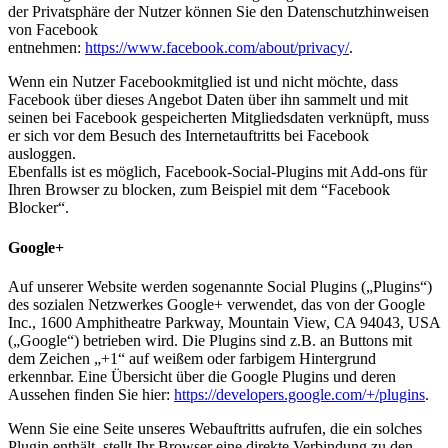
der Privatsphäre der Nutzer können Sie den Datenschutzhinweisen
von Facebook
entnehmen:
https://www.facebook.com/about/privacy/
.
Wenn ein Nutzer Facebookmitglied ist und nicht möchte, dass
Facebook über dieses Angebot Daten über ihn sammelt und mit
seinen bei Facebook gespeicherten Mitgliedsdaten verknüpft, muss
er sich vor dem Besuch des Internetauftritts bei Facebook
ausloggen.
Ebenfalls ist es möglich, Facebook-Social-Plugins mit Add-ons für
Ihren Browser zu blocken, zum Beispiel mit dem “Facebook
Blocker“.
Google+
Auf unserer Website werden sogenannte Social Plugins („Plugins“)
des sozialen Netzwerkes Google+ verwendet, das von der Google
Inc., 1600 Amphitheatre Parkway, Mountain View, CA 94043, USA
(„Google“) betrieben wird. Die Plugins sind z.B. an Buttons mit
dem Zeichen „+1“ auf weißem oder farbigem Hintergrund
erkennbar. Eine Übersicht über die Google Plugins und deren
Aussehen finden Sie hier:
https://developers.google.com/+/plugins
.
Wenn Sie eine Seite unseres Webauftritts aufrufen, die ein solches
Plugin enthält, stellt Ihr Browser eine direkte Verbindung zu den